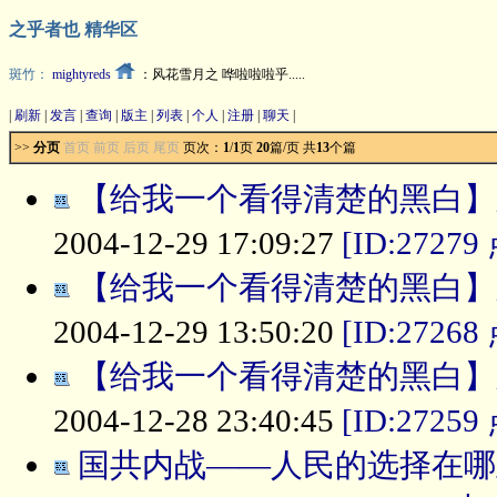
之乎者也 精华区
斑竹：
mightyreds
：风花雪月之 哗啦啦啦乎.....
|
刷新
|
发言
|
查询
|
版主
|
列表
|
个人
|
注册
|
聊天
|
>>
分页
首页 前页
后页 尾页
页次：
1
/
1
页
20
篇/页 共
13
个篇
【给我一个看得清楚的黑白】之
2004-12-29 17:09:27
[ID:27279
【给我一个看得清楚的黑白】之
2004-12-29 13:50:20
[ID:27268
【给我一个看得清楚的黑白】之
2004-12-28 23:40:45
[ID:27259
国共内战——人民的选择在哪里