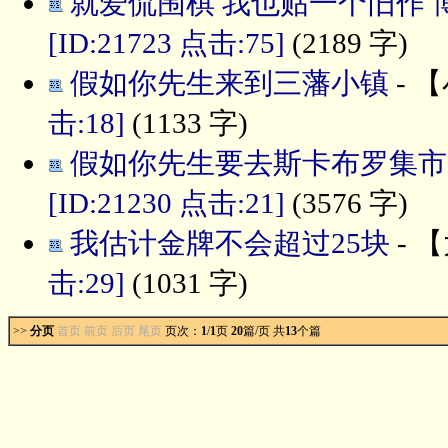
就爱侃围棋 我也贴一个旧作 
[ID:21723 点击:75]
(2189 字)
假如你先生来到三藩小镇
- 【
击:18]
(1133 字)
假如你先生要去斯卡布罗集市
[ID:21230 点击:21]
(3576 字)
我估计金牌不会超过25块
- 【
击:29]
(1031 字)
>>
分页
首页 前页
后页 尾页
页次：
1
/
1
页
20
篇/页 共
13
个篇