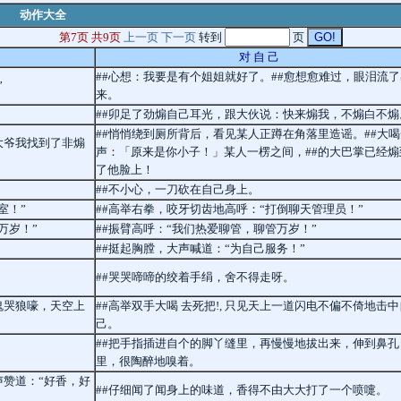
动作大全
第7页 共9页
上一页
下一页
转到
页
对 自 己
##心想：我要是有个姐姐就好了。##愈想愈难过，眼泪流了
”
来。
##卯足了劲煽自己耳光，跟大伙说：快来煽我，不煽白不煽
##悄悄绕到厕所背后，看见某人正蹲在角落里造谣。##大喝
大爷我找到了非煽
声：「原来是你小子！」某人一楞之间，##的大巴掌已经煽
了他脸上！
##不小心，一刀砍在自己身上。
室！”
##高举右拳，咬牙切齿地高呼：“打倒聊天管理员！”
万岁！”
##振臂高呼：“我们热爱聊管，聊管万岁！”
##挺起胸膛，大声喊道：“为自己服务！”
##哭哭啼啼的绞着手绢，舍不得走呀。
鬼哭狼嚎，天空上
##高举双手大喝 去死把!, 只见天上一道闪电不偏不倚地击中
己。
##把手指插进自个的脚丫缝里，再慢慢地拔出来，伸到鼻孔
里，很陶醉地嗅着。
声赞道：“好香，好
##仔细闻了闻身上的味道，香得不由大大打了一个喷嚏。