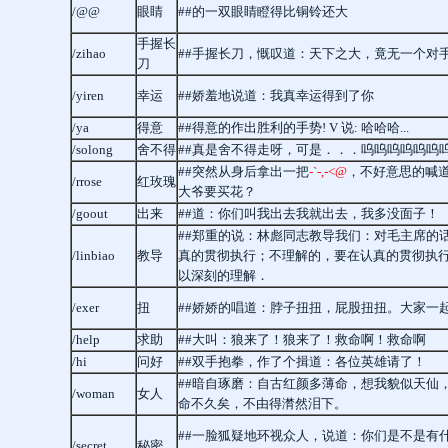
/@@
眼睛
##的一双眼睛瞪得比铜铃还大
手握长
/zihao
##手握长刀，慨叹道：天下之大，竟无一个对
刀
/yiren
幸运
##娇羞地说道：我真幸运得到了你
/ya
得意
##得意的作出胜利的手势! V 说: 哈哈哈...
/solong
舍不得
##真是舍不得走呀，可是．．．呜呜呜呜呜呜
##突然从身后拿出一把
-`-,-<@
，不好意思的喊
/rrose
红玫瑰
大爷要买花？
/goout
出来
##道：你们叫我出去我就出去，我多没面子！
##郑重的说：林彪同志教导我们：对毛主席的
/linbiao
教导
真的贯彻执行；不理解的，要在认真的贯彻执
以深刻的理解．
/exer
扭
##娇娇的唱道：脖子扭扭，屁股扭扭。大家一
/help
求助
##大叫：狼来了！狼来了！救命啊！救命啊
/hi
问好
##双手抱拳，作了个揖道：各位英雄请了！
##暗自琢磨：自古红颜多薄命，想我貌似天仙
/woman
女人
命不久矣，不由得潸然泪下。
##一脸狐疑地环视众人，说道：你们是不是有
/secret
秘密