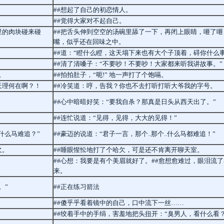
。
##想起了自己的初恋情人。
##觉得大家对不起自己。
里的肉块碰来碰
##把舌头伸到空空的汤碗里舔了一下，再闭上眼睛，咂了咂
嘴，似乎还在回味之中。
##道：“瞪什么瞪，这天塌下来也有大个子顶着，碍你什么事
##清了清嗓子：“不要吵！不要吵！大家都来听我讲故事。”
。
##拍拍肚子，“呃!” 地一声打了个饱嗝。
天理何在啊？！
##冷笑道：哼，告我？你也不去打听打听大爷我的字号。
##心中暗暗好笑：“要我自杀？那真是日头从西天出了。”
##连忙说道：“见得，见得，大大的见得！”
.什么马难追？”
##豪迈的说道：“君子一言，那个..那个..什么马都难追！”
欠。
##睡眼惺忪地打了个哈欠，可是还不肯离开聊天室。
##心想：我要是有个美眉就好了。##愈想愈难过，眼泪流了
来。
。”
##正在练习箭法
→ →
##傻乎乎看着镜中的自己，口中流下一丝……
##绞着手中的手绢，害羞地把头扭开：“臭男人，看什么看？