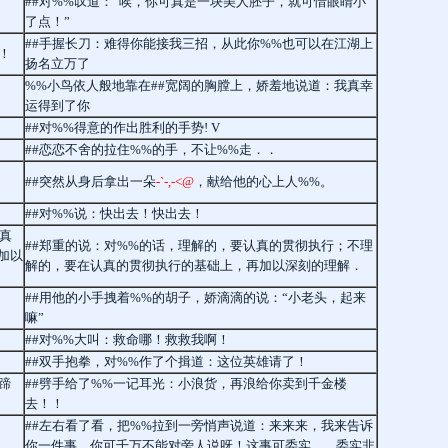
##对%%叹道：“唉，你可真是一块美人胚子，就可惜眼睛小
了点！”
##手握长刀：难得你能接我三招，从此你%%也可以在江湖上
！
扬名立万了
%%小鸟依人般地靠在##宽阔的胸膛上，娇羞地说道：我真幸
运得到了你
##对%%得意的作出胜利的手势! V
##恋恋不舍的拉住%%的手，不让%%走．．
##突然从身后拿出一朵
-`-,-<@
，献给他的心上人%%。
##对%%说：快出去！快出去！
真
##郑重的说：对%%的话，理解的，要认真的贯彻执行；不理
加以
解的，要在认真的贯彻执行的基础上，再加以深刻的理解．
##用他的小手拽着%%的胡子，娇滴滴的说：“小老头，起来
嘛”
##对%%大叫：救命哪！救救我啊！
##双手抱拳，对%%作了个揖道：这位英雄请了！
蹄
##劈手给了%%一记耳光：小浪货，再浪给你卖到千金楼
去！！
##左右看了看，把%%拉到一旁悄声说道：来来来，我来告诉
你一件事，你可千万不能对旁人说呀！这事可委实....，委实非