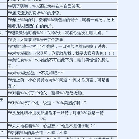
##咧了咧嘴，%%还以为##在冲自己笑呢。
##痛哭流涕的哀求%%的原谅。
##佩上%%的剑，数着%%钱包里的银子，喝着一碗汤，汤上
漂着几块肥肥白白的肉片。
。”
##恶狠狠地盯着%%：“小家伙，我看你这次往哪儿跑。”
##说：大家欢迎%%来讲个故事。
##“呃!” 地一声打了个饱嗝，一口酒气冲着%%喷了过去。
##对%%喝道：小混蛋，你竟敢杀我，我要去官府告你！！！
##急忙劝%%：“小姑娘不可出此下策，咱们再慢慢的想法
子。”
##对%%微笑道：“不见得吧？”
##走上前，小心翼翼地向%%问道：“刚才你所言，可是当
真？”
##对着%%打了个哈欠，熏得%%昏昏欲睡。
出
##对%%行了个礼，说道：“%%美眉好啊！”
##从丘比特小朋友那里偷来一只箭，对准%%就是一箭
%%
→
##呆呆地看着%%，心里想：“他是不是傻子呢？”
”
##刮着%%的鼻子道：不羞，不羞