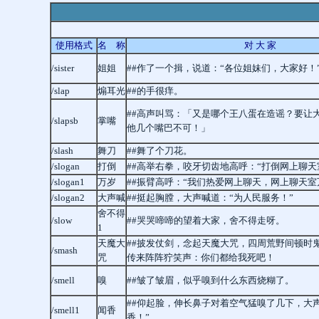
使用格式
名 称
对 大 家
/sister
姐姐
##作了一个揖，说道：“各位姐妹们，大家好！
/slap
煽耳光
##的手很痒。
##高声叫骂：「又是哪个王八蛋在造谣？要让
/slapsb
掌嘴
他几个嘴巴不可！」
/slash
舞刀
##舞了个刀花。
/slogan
打倒
##高举右拳，咬牙切齿地高呼：“打倒网上聊天
/slogan1
万岁
##振臂高呼：“我们热爱网上聊天，网上聊天室
/slogan2
大声喊
##挺起胸膛，大声喊道：“为人民服务！”
舍不得
/slow
##哭哭啼啼的望着大家，舍不得走呀。
1
天魔大
##披发仗剑，念起天魔大咒，四周荒野间顿时
/smash
咒
传来阵阵狞笑声：你们都给我死吧！
/smell
嗅
##皱了皱眉，似乎嗅到什么东西烧糊了。
##仰起脸，伸长鼻子对着空气猛嗅了几下，大
/smell1
闻香
香！”