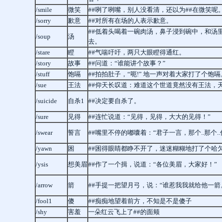
/smile
微笑
##咧了咧嘴，别人没看清，还以为##在微笑呢
/sorry
歉意
##对所有在场的人表示歉意。
##低着头喝着一碗肉汤，鼻子浸到碗中，和汤
/soup
汤
去。
/stare
瞪
##气喘吁吁，两只大眼瞪得通红。
/story
故事
##问道：“谁能讲个故事？”
/stuff
饱嗝
##拍拍肚子，“呃!” 地一声对着大家打了个饱嗝
/sue
王法
##仰天长叹道：难道这个世道竟然没有王法，
/suicide
自杀1
##决定要自杀了。
/sure
见得
##连忙说道：“见得，见得，大大的见得！”
/swear
誓言
##嘴里不停的嘟囔着：“君子一言，那个..那个.
/yawn
困
##困得眼睛都睁不开了，迷迷糊糊地打了个哈
/ysis
想美眉
##作了一个揖，说道：“各位美眉，大家好！”
/arrow
箭
##手提一把望月弓，说：“谁惹我我就给他一箭
/fool1
傻
##痴痴地望着前方，不知是不是傻子
/shy
害羞
一朵红云飞上了##的面颊