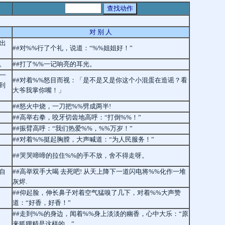
对 别 人
出
##对%%行了个礼，说道：“%%姐姐好！”
。
##打了%%一记响亮的耳光。
一
##对着%%怒目而视：「是不是又是你这个小混蛋在造谣？看
到
大爷我掌你嘴！」
##怒火中烧，一刀把%%劈成两半!
##高举右拳，咬牙切齿地高呼：“打倒%%！”
##振臂高呼：“我们热爱%%，%%万岁！”
##对着%%挺起胸膛，大声喊道：“为人民服务！”
##哭哭啼啼的拉住%%的手不放，舍不得走呀。
自
##高举双手大喝 去死吧! 从天上降下一道闪电将%%化作一堆
灰烬.
##仰起脸，伸长鼻子对着空气猛嗅了几下，对着%%大声赞
道：“好香，好香！”
##走到%%的身边，闻着%%身上淡淡的幽香，心中大乐：“原
来狐狸精是这样的。”