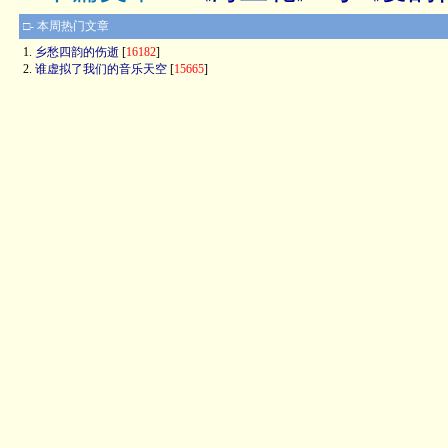
□- 本周热门文章
1.
乡愁四韵的伤逝
[
16182
]
2.
谁虚拟了我们的音乐天空
[
15665
]