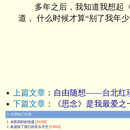
多年之后，我知道我想起《
道， 什么时候才算“别了我年
上篇文章
：
自由随想——台北红
下篇文章
：
《思念》是我最爱之
□- 本周热门文章
1.
乡愁四韵的伤逝
[
16180
]
2.
谁虚拟了我们的音乐天空
[
15663
]