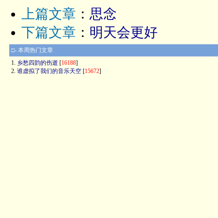
上篇文章
：
思念
下篇文章
：
明天会更好
□- 本周热门文章
1.
乡愁四韵的伤逝
[
16188
]
2.
谁虚拟了我们的音乐天空
[
15672
]