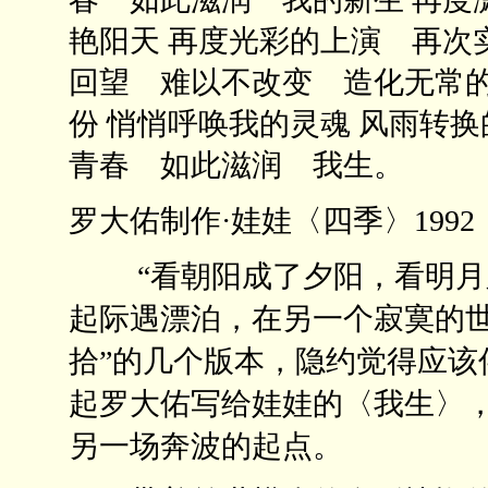
艳阳天 再度光彩的上演 再次
回望 难以不改变 造化无常的
份 悄悄呼唤我的灵魂 风雨转
青春 如此滋润 我生。
罗大佑制作·娃娃〈四季〉1992
“看朝阳成了夕阳，看明月又
起际遇漂泊，在另一个寂寞的世
拾”的几个版本，隐约觉得应该
起罗大佑写给娃娃的〈我生〉，
另一场奔波的起点。