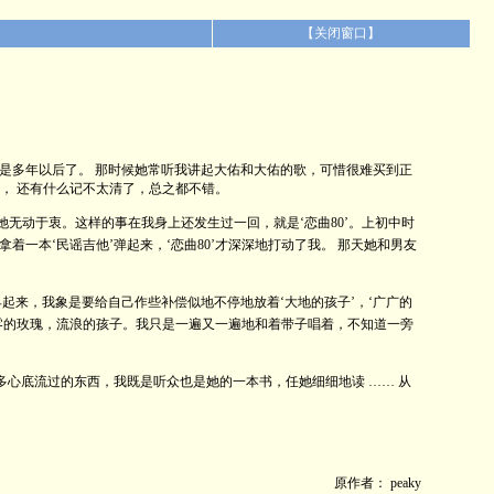
【
关闭窗口
】
多年以后了。 那时候她常听我讲起大佑和大佑的歌，可惜很难买到正
’， 还有什么记不太清了，总之都不错。
无动于衷。这样的事在我身上还发生过一回，就是‘恋曲80’。上初中时
己拿着一本‘民谣吉他’弹起来，‘恋曲80’才深深地打动了我。 那天她和男友
来，我象是要给自己作些补偿似地不停地放着‘大地的孩子’，‘广广的
零的玫瑰，流浪的孩子。我只是一遍又一遍地和着带子唱着，不知道一旁
心底流过的东西，我既是听众也是她的一本书，任她细细地读 …… 从
原作者： peaky