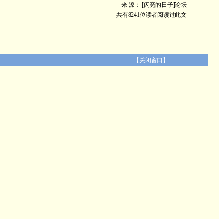
来 源： [闪亮的日子]论坛
共有8241位读者阅读过此文
【
关闭窗口
】