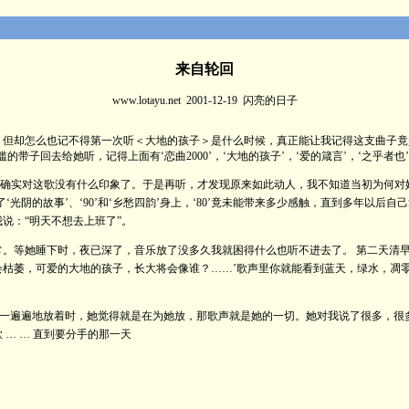
来自轮回
www.lotayu.net 2001-12-19 闪亮的日子
却怎么也记不得第一次听＜大地的孩子＞是什么时候，真正能让我记得这支曲子竟是
带子回去给她听，记得上面有‘恋曲2000’，‘大地的孩子’，‘爱的箴言’，‘之乎者也
我确实对这歌没有什么印象了。于是再听，才发现原来如此动人，我不知道当初为何对她
了‘光阴的故事’、‘90’和‘乡愁四韵’身上，‘80’竟未能带来多少感触，直到多年以后自
说：“明天不想去上班了”。
她睡下时，夜已深了，音乐放了没多久我就困得什么也听不进去了。 第二天清早起
枯萎，可爱的大地的孩子，长大将会像谁？……’歌声里你就能看到蓝天，绿水，凋
遍遍地放着时，她觉得就是在为她放，那歌声就是她的一切。她对我说了很多，很多
… … 直到要分手的那一天