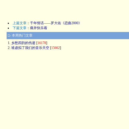
上篇文章
：
千年情话——罗大佑《恋曲2000》
下篇文章
：
痛并快乐着
□- 本周热门文章
1.
乡愁四韵的伤逝
[
16178
]
2.
谁虚拟了我们的音乐天空
[
15662
]