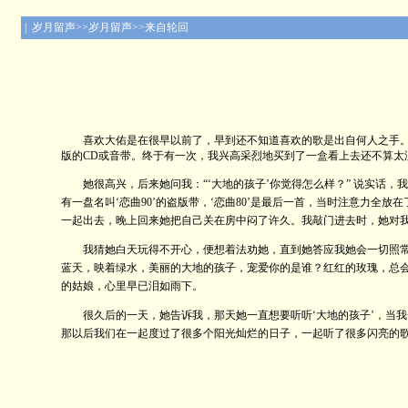
| 岁月留声>>岁月留声>>来自轮回
喜欢大佑是在很早以前了，早到还不知道喜欢的歌是出自何人之手。但
版的CD或音带。终于有一次，我兴高采烈地买到了一盒看上去还不算太滥的
她很高兴，后来她问我：“‘大地的孩子’你觉得怎么样？” 说实话，
有一盘名叫‘恋曲90’的盗版带，‘恋曲80’是最后一首，当时注意力全放在
一起出去，晚上回来她把自己关在房中闷了许久。我敲门进去时，她对我
我猜她白天玩得不开心，便想着法劝她，直到她答应我她会一切照常。等
蓝天，映着绿水，美丽的大地的孩子，宠爱你的是谁？红红的玫瑰，总会
的姑娘，心里早已泪如雨下。
很久后的一天，她告诉我，那天她一直想要听听‘大地的孩子’，当我一
那以后我们在一起度过了很多个阳光灿烂的日子，一起听了很多闪亮的歌 