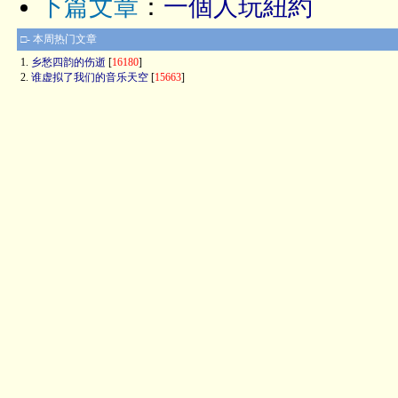
下篇文章
：
一個人玩紐約
□- 本周热门文章
1.
乡愁四韵的伤逝
[
16180
]
2.
谁虚拟了我们的音乐天空
[
15663
]