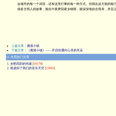
会城市的每一个词语，还有这里行事的每一种方式。但我在这方面的能力
很多文明人的故事，能在午夜梦回家乡细雨，能深深地挂念母亲，并且让
上篇文章
：
鹿港小镇
下篇文章
：
《鹿港小镇》——开启你通向心灵的耳朵
□- 本周热门文章
1.
乡愁四韵的伤逝
[
16179
]
2.
谁虚拟了我们的音乐天空
[
15662
]