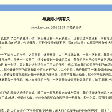
与鹿港小镇有关
www.lotayu.net 2001-12-19 闪亮的日子
就听 了二年的鹿港小镇，家乡并没有十八岁的爱人，没有街道不是渔村，只有母 
我在北 京的经历，包括母亲，并不仅仅是她听不见。我的想法是：如果我还没有长 
信。
下城 市人的市侩，之后回家，做些事业，人生不过就如此，一条小路到底。我首 
该那样子。虽然一个多月了，还没有领到一分钱的工资，善良的房东已经很不好意 思
只 有一句话，因为我为这句话付出了巨大的代价，他说“你在我们公司所学到的东西
，那个矮矮胖胖的家伙却是个言出必行的人，二个月后，他给我写了一张 500块钱
来，暗暗发誓要黑掉那台我十分熟悉的服务器，但等不及我去动作，那个胖子就把网站
琢磨着每一行代码，晚上在潮湿的空气中一路穿越红绿灯回到郊外的家 ，除了鹿港小
的这 种表达感情的方式，除了在一起互相攀比金钱与荣誉，我们还能做什么呢？ 
有了成 就感，但酒终人散，始终会自己明白自己还是一无所有。多年之后，我可以 
诗 人们在谈论“下半身写作”叫先锋，老人们在鸟笼子前静静地等死叫“ 阳 红”