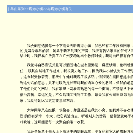
| 单曲系列>>鹿港小镇>>与鹿港小镇有关
我会刻意选择每一个下雨天去听鹿港小镇，我已经有二年没有回家，也
的 是耳朵非常的背，她几乎听不到我的声音。我没有告诉家里的任何人
毕业时，我轻易在放弃了在广州安稳地当个教师时候，我对自己很有自
我觉得自己应该并且可以洒脱地在城市里游荡，赚些钞票，稍稍感受一
任 ，顺其自然地工作起来，我很卖力地工作，因为我从小就认为工作应
，这令我受惊若宠。那天中午他对我说了很多话，但我现在能回想起来的
到这句话的意思，只不过以为是长辈对我的语重心长的教导，但我的老总
了他们公司的网站。我在家里上网看着熟悉的每一个页面，不禁悲从中
债台高筑。幸运的是，不久后我又找到了工作。每天我在公司里寂 寂地
家，我觉得她比我更需要那些东西。
大学同学又在酝酿一场聚会，并且还是在我的小窝。但我并不喜欢他们
己 的所有荣幸，夸大，把它表述出去。听着别人的赞赏，借着酒意终于
相吹嘘，这可能是每一次聚会的唯一收获。
我还是乐意于每天上下班途中的冷眼观赏，少女穿着宽大的衣服叫潮流，