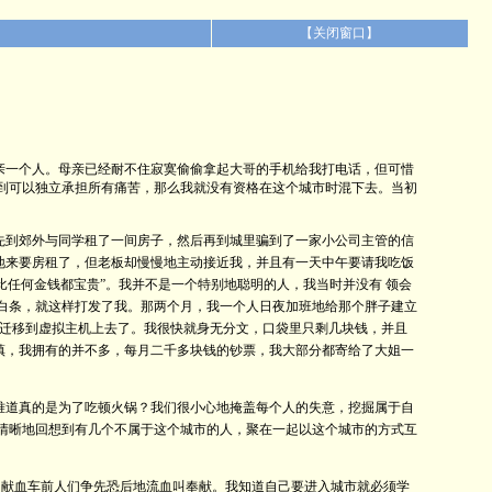
【
关闭窗口
】
亲一个人。母亲已经耐不住寂寞偷偷拿起大哥的手机给我打电话，但可惜
大到可以独立承担所有痛苦，那么我就没有资格在这个城市时混下去。当初
先到郊外与同学租了一间房子，然后再到城里骗到了一家小公司主管的信
地来要房租了，但老板却慢慢地主动接近我，并且有一天中午要请我吃饭
比任何金钱都宝贵”。我并不是一个特别地聪明的人，我当时并没有 领会
的白条，就这样打发了我。那两个月，我一个人日夜加班地给那个胖子建立
迁移到虚拟主机上去了。我很快就身无分文，口袋里只剩几块钱，并且
镇，我拥有的并不多，每月二千多块钱的钞票，我大部分都寄给了大姐一
难道真的是为了吃顿火锅？我们很小心地掩盖每个人的失意，挖掘属于自
很清晰地回想到有几个不属于这个城市的人，聚在一起以这个城市的方式互
，献血车前人们争先恐后地流血叫奉献。我知道自己要进入城市就必须学