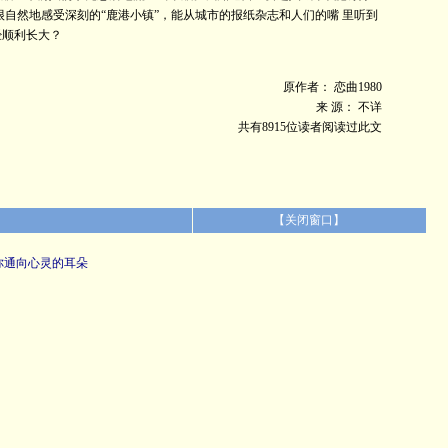
自然地感受深刻的“鹿港小镇”，能从城市的报纸杂志和人们的嘴 里听到
经顺利长大？
原作者： 恋曲1980
来 源： 不详
共有8915位读者阅读过此文
【
关闭窗口
】
你通向心灵的耳朵