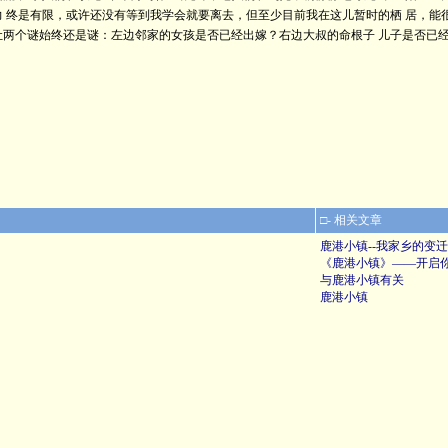
 终是有限，或许还没有等到我学会就要离去，但至少目前我在这儿暂时的栖 居，能很
两个谜始终还是谜：左边邻家的女孩是否已经出嫁？右边大叔的命根子 儿子是否已
□- 相关文章
鹿港小镇--我家乡的变迁
《鹿港小镇》——开启
与鹿港小镇有关
鹿港小镇